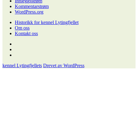
Innleggsstrøm
Kommentarstrøm
WordPress.org
Historikk for kennel Lytingfjellet
Om oss
Kontakt oss
Historikk
for
Om
kennel
oss
Kontakt
Lytingfjellet
oss
kennel Lytingfjellets
Drevet av WordPress