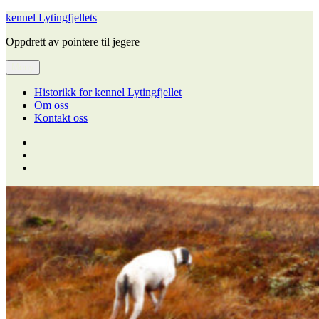
Gå
kennel Lytingfjellets
til
Oppdrett av pointere til jegere
innhold
Meny
Historikk for kennel Lytingfjellet
Om oss
Kontakt oss
Historikk
for
Om
kennel
oss
Kontakt
Lytingfjellet
oss