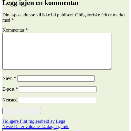
Legg igjen en kommentar
Din e-postadresse vil ikke bli publisert.
Obligatoriske felt er merket
med
*
Kommentar
*
Navn
*
E-post
*
Nettsted
Innleggsnavigasjon
Forrige
Tidligere
Fint fuglearbeid av Lega
Neste
innlegg:
Neste
Da er valpane 14 dagar gamle