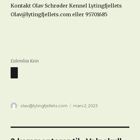
Kontakt Olav Schrøder Kennel Lytingfjellets
Olav@lytingfjellets.com eller 95701685
Eidemlias Kein
Forfatter
Publisert
olav@lytingfjellets.com
mars 2, 2023