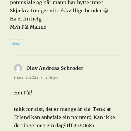
potensiale og når mann har hytte inne i
Skjækra trenger vi trekkvillige hunder 😀.
Ha ei fin helg.
Mvh Pål Malmo
Svar
Olav Andreas Schrøder
sier:
mars 13, 2023, kl. 3:18 pm
Hei Pål!
takk for sist, det er mange år sia! Tenk at
Erlend kan anbefale ein pointer:). Kan ikke
du ringe meg ein dag? tlf 95701685