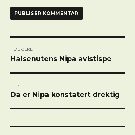
Innleggsnavigasjon
TIDLIGERE
Halsenutens Nipa avlstispe
Forrige
innlegg:
NESTE
Da er Nipa konstatert drektig
Neste
innlegg: