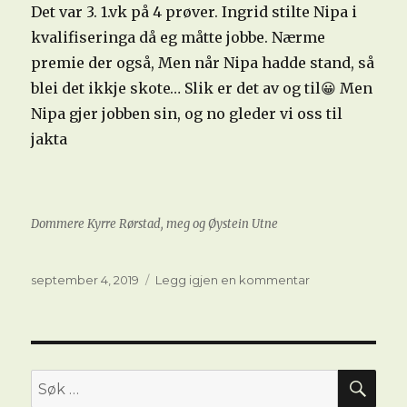
Det var 3. 1.vk på 4 prøver. Ingrid stilte Nipa i
kvalifiseringa då eg måtte jobbe. Nærme
premie der også, Men når Nipa hadde stand, så
blei det ikkje skote… Slik er det av og til😀 Men
Nipa gjer jobben sin, og no gleder vi oss til
jakta
Dommere Kyrre Rørstad, meg og Øystein Utne
Publisert
til
september 4, 2019
Legg igjen en kommentar
Nipa
med
1.
VK
finale
SØ
Søk
Hovden